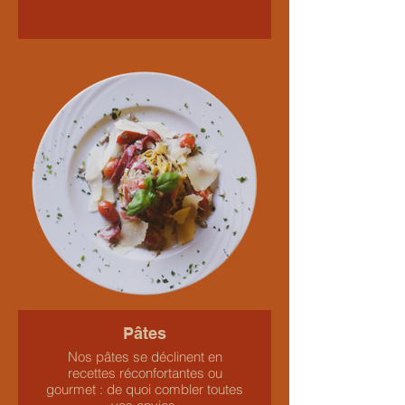
Pâtes
Nos pâtes se déclinent en
recettes réconfortantes ou
gourmet : de quoi combler toutes