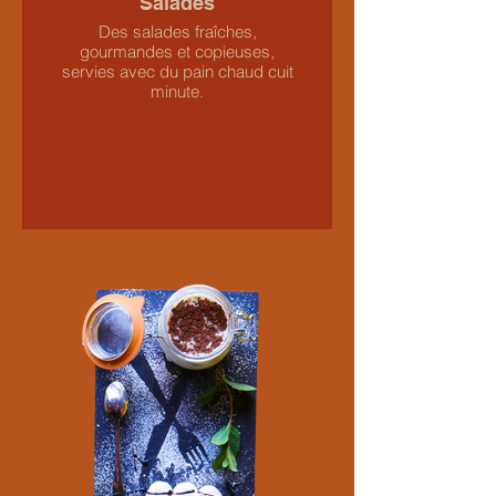
Salades
Des salades fraîches,
gourmandes et copieuses,
servies avec du pain chaud cuit
minute.