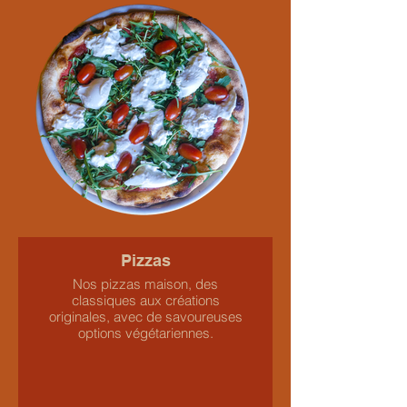
Pizzas
Nos pizzas maison, des
classiques aux créations
originales, avec de savoureuses
options végétariennes.