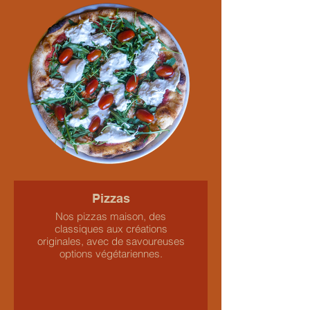
Pizzas
Nos pizzas maison, des
classiques aux créations
originales, avec de savoureuses
options végétariennes.