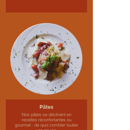
Pâtes
Nos pâtes se déclinent en
recettes réconfortantes ou
gourmet : de quoi combler toutes