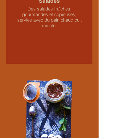
Salades
Des salades fraîches,
gourmandes et copieuses,
servies avec du pain chaud cuit
minute.